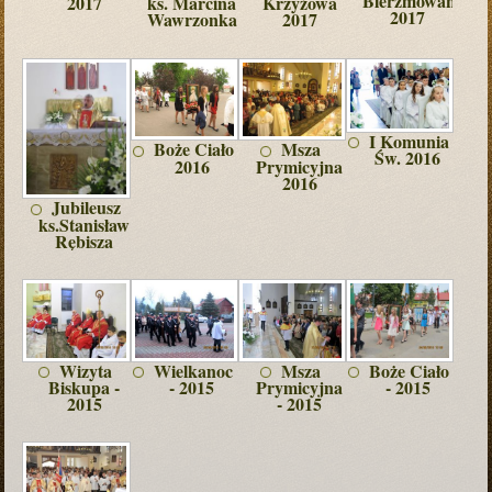
Bierzmowanie
2017
ks. Marcina
Krzyżowa
2017
Wawrzonka
2017
I Komunia
Boże Ciało
Msza
Św. 2016
2016
Prymicyjna
2016
Jubileusz
ks.Stanisława
Rębisza
Wizyta
Wielkanoc
Msza
Boże Ciało
Biskupa -
- 2015
Prymicyjna
- 2015
2015
- 2015