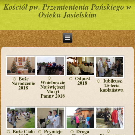
Kościół pw. Przemienienia Pańskiego w
Osieku Jasielskim
Odpust
Boże
Jubileusz
Wniebowzięcie
2018
Narodzenie
25-lecia
Najświętszej
2018
kapłaństwa
Maryi
Panny 2018
Boże Ciało
Prymicje
Droga