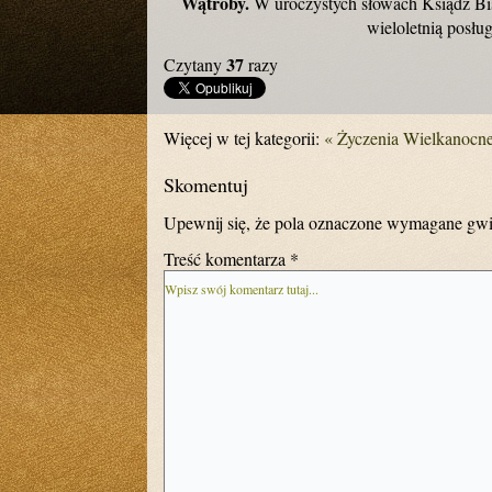
Wątroby.
W uroczystych słowach Ksiądz Bisk
wieloletnią posłu
37
Czytany
razy
Więcej w tej kategorii:
« Życzenia Wielkanocn
Skomentuj
Upewnij się, że pola oznaczone wymagane gwi
Treść komentarza *