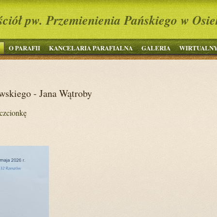
ściół pw. Przemienienia Pańskiego w Osie
O PARAFII
KANCELARIA PARAFIALNA
GALERIA
WIRTUALNY
owskiego - Jana Wątroby
czcionkę