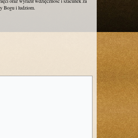
ięci oraz wyraził wdzięczność i szacunek za
by Bogu i ludziom.