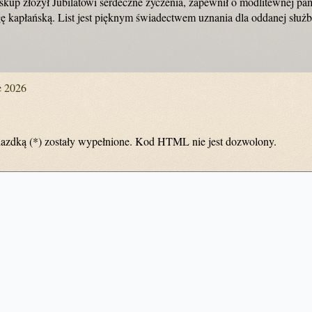
up złożył Jubilatowi serdeczne życzenia, zapewnił o modlitewnej pam
gę kapłańską. List jest pięknym świadectwem uznania dla oddanej służ
e 2026
azdką (*) zostały wypełnione. Kod HTML nie jest dozwolony.