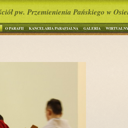
ściół pw. Przemienienia Pańskiego w Osie
O PARAFII
KANCELARIA PARAFIALNA
GALERIA
WIRTUALNY